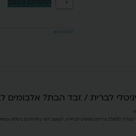
התחילו לעצב
₪
490.00
לי לברית / זבד הבת? אלבומים לברית זה N
!
כם בקלות ובנוחות.