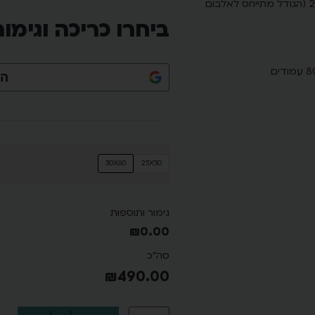
אלבום ברית / זבד הבת מהודר 25X50, 30X60 (הגודל מתייחס לאלבום
ביחרו כריכה וגימור
הת
30X60
25X50
גימור ותוספות
₪
0.00
סה"כ
₪
490.00