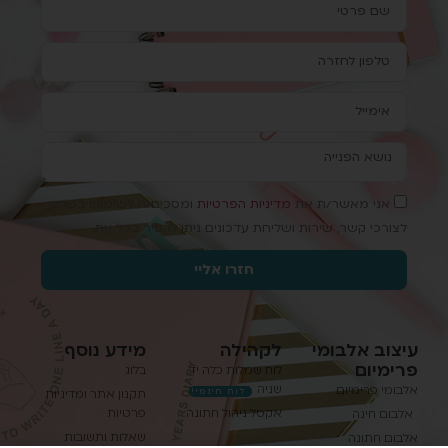
אני מאשר/ת את
מדיניות הפרטיות
ומסכים/ה לשימוש בפרטי
לצורכי קשר, שירות ושליחת עדכונים ניתן להסיר בכל עת.
חזרו אליי
עיצוב אלבומי
לקהילה
מידע נוסף
פרימיום
לוח שמלות כלה יד
בלוג
שניה
אלבומי פרימיום
לוח חינמי!
תקנון אתר ומדיניות
אקסל ניהול חתונה
פרטיות
אלבום חינה
שאלות ותשובות
אלבום חתונה