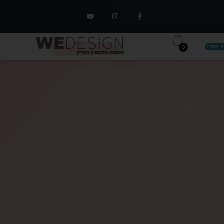
0
ינמי!