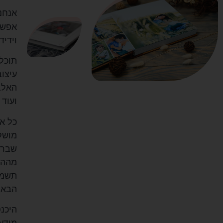
אנחנ
אפשר
וידיד
תוכל
עיצוב
האלב
ועוד 
כל א
מושק
שברש
מההי
תשמרו
הבאי
היכנס