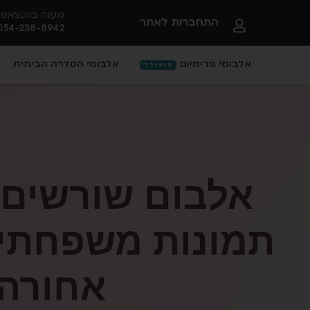
מענה בווטצאפ
התחברות לאתר
054-238-8942
אלבומי פרימיום
אלבומי הסדרה הביתית
פופולרי
אלבום שורשים 
תמונות משפחתי 
אחורה