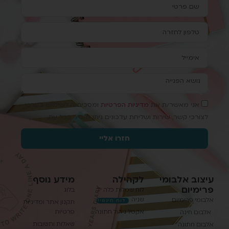
אני מאשר/ת את
מדיניות הפרטיות
ומסכים/ה לשימוש בפרטי
לצורכי קשר, שירות ושליחת עדכונים ניתן להסיר בכל עת.
חזרו אליי
עיצוב אלבומי
לקהילה
מידע נוסף
פרימיום
לוח שמלות כלה יד
בלוג
שניה
אלבומי פרימיום
לוח חינמי!
תקנון אתר ומדיניות
אקסל ניהול חתונה
פרטיות
אלבום חינה
שאלות ותשובות
אלבום חתונה